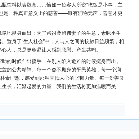
几瓶饮料以表敬意……恰如一位客人所说“吃饭是小事，主
，也是一种真正意义上的慈善——唯有润物无声，善意才更
犹豫地挺身而出；为了帮衬栾留伟妻子的生意，素昧平生
。置身于“生人社会”中，人与人之间的接触日益频繁，相
热心人，总是更容易让人感到欣慰、产生共鸣。
帮助的时候伸出援手，在别人陷入危难的时候挺身而出。
在兹的公共精神。每一个奋不顾身的平民英雄，每一个润
的朴素理想，感受到那种直抵人心的坚韧力量。每一份善良
上生长，汇聚起爱的力量，我们的生活将更加温暖而美