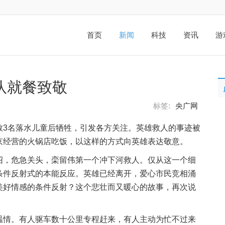
首页
新闻
科技
资讯
游
队就餐致敬
标签:
央广网
救3名落水儿童后牺牲，引发各方关注。英雄救人的事迹被
京经营的火锅店吃饭，以这样的方式向英雄表达敬意。
绍，危急关头，栾留伟第一个冲下河救人。仅从这一个细
条件反射式的本能反应。英雄已经离开，爱心市民竞相涌
美好情感的条件反射？这个悲壮而又暖心的故事，再次说
温情。有人驱车数十公里专程赶来，有人主动为忙不过来