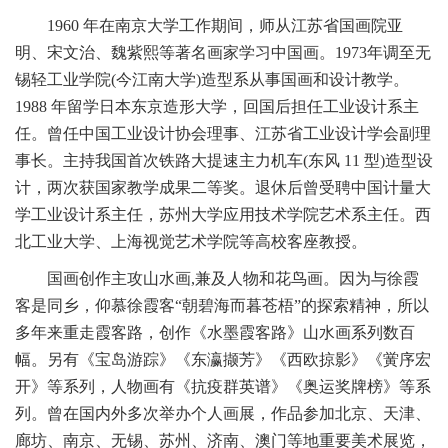
1960 年在南京大学工作期间，师从江苏省国画院亚
明、宋文治、魏紫熙等著名画家学习中国画。1973年调至无
锡轻工业学院(今江南大学)造型系从事国画和设计教学。
1988 年留学日本东京造形大学，回国后担任工业设计系主
任。曾任中国工业设计协会理事、江苏省工业设计学会副理
事长。主持我国首次铁路大提速主力机车(东风 11 型)造型设
计，两次获国家教学成果二等奖。退休后曾受聘中国计量大
学工业设计系主任，苏州大学应用技术学院艺术系主任。西
北工业大学、上海视觉艺术学院等高校客座教授。
国画创作主攻山水画,兼及人物和花鸟画。因为与徐霞
客是同乡，仰慕徐霞客“朝碧海而暮苍梧”的探索精神，所以
多年来重走霞客路，创作《水墨霞客路》山水画系列数百
幅。另有《宝岛游踪》《东瀛撷芳》《西欧掠影》《黉序宏
开》等系列，人物画有《抗疫群英谱》《奥运奖牌榜》等系
列。曾在国内外多次举办个人画展，作品参加北京、天津、
廊坊、南京、无锡、苏州、济南、澳门等地重要美术展览，