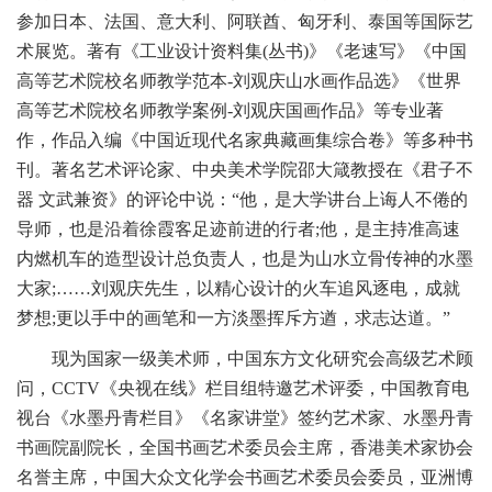
参加日本、法国、意大利、阿联酋、匈牙利、泰国等国际艺
术展览。著有《工业设计资料集(丛书)》《老速写》《中国
高等艺术院校名师教学范本-刘观庆山水画作品选》《世界
高等艺术院校名师教学案例-刘观庆国画作品》等专业著
作，作品入编《中国近现代名家典藏画集综合卷》等多种书
刊。著名艺术评论家、中央美术学院邵大箴教授在《君子不
器 文武兼资》的评论中说：“他，是大学讲台上诲人不倦的
导师，也是沿着徐霞客足迹前进的行者;他，是主持准高速
内燃机车的造型设计总负责人，也是为山水立骨传神的水墨
大家;……刘观庆先生，以精心设计的火车追风逐电，成就
梦想;更以手中的画笔和一方淡墨挥斥方遒，求志达道。”
现为国家一级美术师，中国东方文化研究会高级艺术顾
问，CCTV《央视在线》栏目组特邀艺术评委，中国教育电
视台《水墨丹青栏目》《名家讲堂》签约艺术家、水墨丹青
书画院副院长，全国书画艺术委员会主席，香港美术家协会
名誉主席，中国大众文化学会书画艺术委员会委员，亚洲博