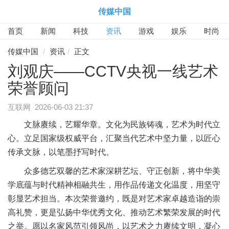
传媒中国
首页
新闻
科技
资讯
游戏
娱乐
时尚
传媒中国
资讯
正文
​刘观庆——CCTV央视一线艺术
荣誉顾问
互联网
2026-06-03 21:37
文脉赓续，艺耀华章。文化为民族铸魂，艺术为时代立
心。立足国家级权威平台，汇聚当代艺术中坚力量，以匠心
传承文脉，以笔墨抒写时代。
众多德艺双馨的艺术家深耕艺坛、守正创新，将中华美
学底蕴与时代精神相融共生，用作品传递文化温度，用坚守
彰显艺术担当。本次荣誉邀约，既是对艺术家卓越造诣的崇
高礼赞，更是弘扬中华优秀文化、推动艺术繁荣发展的时代
之举。愿以名家风范引领风尚，以艺术之力赓续文明，凝心