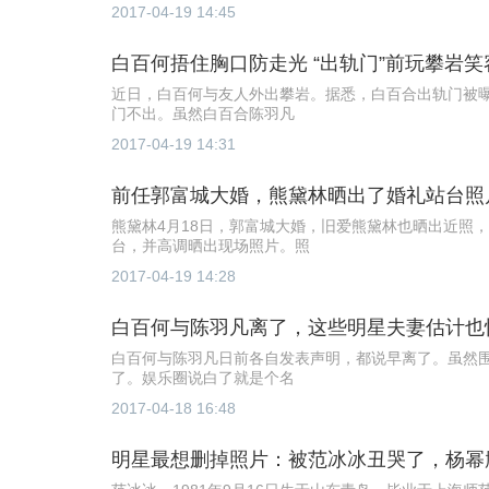
2017-04-19 14:45
白百何捂住胸口防走光 “出轨门”前玩攀岩笑
近日，白百何与友人外出攀岩。据悉，白百合出轨门被
门不出。虽然白百合陈羽凡
2017-04-19 14:31
前任郭富城大婚，熊黛林晒出了婚礼站台照
熊黛林4月18日，郭富城大婚，旧爱熊黛林也晒出近照
台，并高调晒出现场照片。照
2017-04-19 14:28
白百何与陈羽凡离了，这些明星夫妻估计也
白百何与陈羽凡日前各自发表声明，都说早离了。虽然
了。娱乐圈说白了就是个名
2017-04-18 16:48
明星最想删掉照片：被范冰冰丑哭了，杨幂