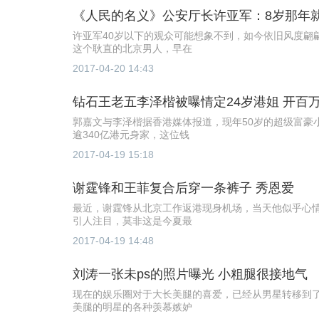
《人民的名义》公安厅长许亚军：8岁那年
许亚军40岁以下的观众可能想象不到，如今依旧风度翩
这个耿直的北京男人，早在
2017-04-20 14:43
钻石王老五李泽楷被曝情定24岁港姐 开百
郭嘉文与李泽楷据香港媒体报道，现年50岁的超级富豪小
逾340亿港元身家，这位钱
2017-04-19 15:18
谢霆锋和王菲复合后穿一条裤子 秀恩爱
最近，谢霆锋从北京工作返港现身机场，当天他似乎心
引人注目，莫非这是今夏最
2017-04-19 14:48
刘涛一张未ps的照片曝光 小粗腿很接地气
现在的娱乐圈对于大长美腿的喜爱，已经从男星转移到
美腿的明星的各种羡慕嫉妒