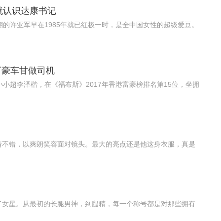
就认识达康书记
翩的许亚军早在1985年就已红极一时，是全中国女性的超级爱豆。
万豪车甘做司机
小超李泽楷，在《福布斯》2017年香港富豪榜排名第15位，坐拥
情不错，以爽朗笑容面对镜头。最大的亮点还是他这身衣服，真是
了女星。从最初的长腿男神，到腿精，每一个称号都是对那些拥有