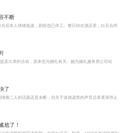
容不断
曝光后本人情绪低迷，剧组也已停工。整日待在酒店里，白百合闭
片
，提及出席的活动，原来也与婚礼有关。她为婚礼服务类公司站
快了
围绕着二人的话题还是未断，但关于道德谴责的声音总算逐渐停止
尴尬了！