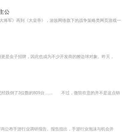
主公
到《大将军》再到《大皇帝》，游族网络旗下的战争策略类网页游戏一
剑更是金子招牌，因此也成为不少开发商的擦边球对象。昨天，
销量已经跌倒了3位数的809台…… 不过，微软在意的并不是这点销
瑞咨询公布手游行业调研报告。报告指出，手游行业泡沫与机会并