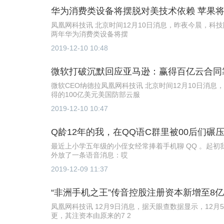
华为消费类设备将摆脱对美技术依赖 苹果将
凤凰网科技讯 北京时间12月10日消息，昨夜今晨，
两年华为消费类设备将摆
2019-12-10 10:48
微软打破沉默回应亚马逊：赢得百亿云合同
微软CEO纳德拉凤凰网科技讯 北京时间12月10日消
得的100亿美元美国防部云服
2019-12-10 10:47
Q龄12年的我，在QQ语C群里被00后们碾
最近上小学五年级的小侄女经常捧着手机聊 QQ 。起
外放了一条语音消息：哎
2019-12-09 11:37
“非洲手机之王”传音控股注册资本新增至8
凤凰网科技讯 12月9日消息，据天眼查数据显示，12
更，其注资本由原来的7 2