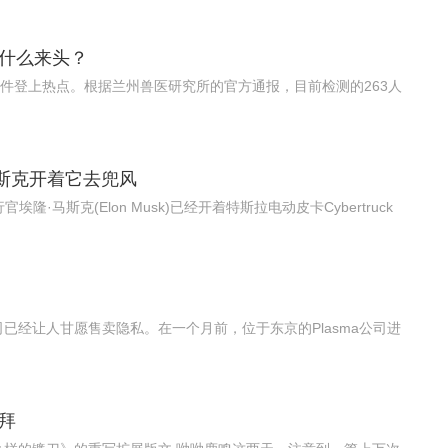
竟什么来头？
事件登上热点。根据兰州兽医研究所的官方通报，目前检测的263人
，马斯克开着它去兜风
隆·马斯克(Elon Musk)已经开着特斯拉电动皮卡Cybertruck
已经让人甘愿售卖隐私。在一个月前，位于东京的Plasma公司进
拜