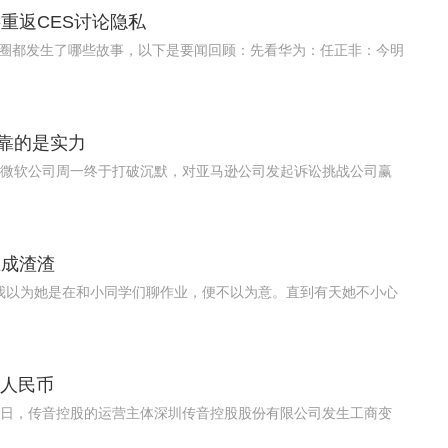
重返CES讨论隐私
科技圈都发生了哪些故事，以下是要闻回顾：先看华为：任正非：今明
靠的是实力
息，微软公司周一终于打破沉默，对亚马逊公司发起诉讼挑战公司赢
压成渣渣
初我以为她是在和小同学们聊作业，便不以为意。直到有天她不小心
亿人民币
月5日，传音控股的运营主体深圳传音控股股份有限公司发生工商变