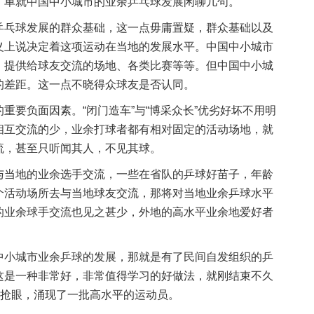
，单就中国中小城市的业余乒乓球发展闲聊几句。
乒乓球发展的群众基础，这一点毋庸置疑，群众基础以及
义上说决定着这项运动在当地的发展水平。中国中小城市
、提供给球友交流的场地、各类比赛等等。但中国中小城
的差距。这一点不晓得众球友是否认同。
重要负面因素。“闭门造车”与“博采众长”优劣好坏不用明
相互交流的少，业余打球者都有相对固定的活动场地，就
流，甚至只听闻其人，不见其球。
与当地的业余选手交流，一些在省队的乒球好苗子，年龄
个活动场所去与当地球友交流，那将对当地业余乒球水平
的业余球手交流也见之甚少，外地的高水平业余地爱好者
。
中小城市业余乒球的发展，那就是有了民间自发组织的乒
这是一种非常好，非常值得学习的好做法，就刚结束不久
现抢眼，涌现了一批高水平的运动员。