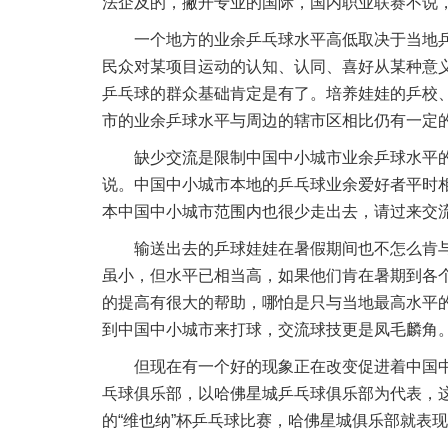
法企及的，撇开专业的国际，国内职业联赛不说
一个地方的业余乒乓球水平高低取决于当地
民众对某项目运动的认知、认同、喜好从某种意
乒乓球的群众基础肯定是有了。培养娃娃的乒校
市的业余乒球水平与周边的辖市区相比仍有一定
缺少交流是限制中国中小城市业余乒球水平的
说。中国中小城市本地的乒乓球业余爱好者平时
本中国中小城市范围内也很少走出去，请过来交
输送出去的乒球娃娃在暑假期间也不怎么肯
虽小，但水平已相当高，如果他们肯在暑期到各
的提高有很大的帮助，哪怕是只与当地最高水平
到中国中小城市来打球，交流球技更是凤毛麟角
但现在有一个好的现象正在改变促进着中国
乓球俱乐部，以哈佛星城乒乓球俱乐部为代表，
的“维也纳”杯乒乓球比赛，哈佛星城俱乐部就表