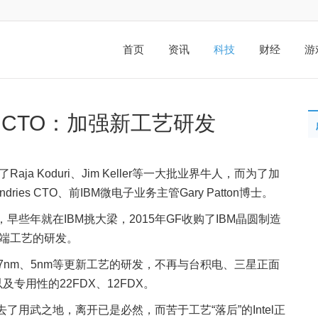
首页
资讯
科技
财经
游
ries CTO：加强新工艺研发
aja Koduri、Jim Keller等一大批业界牛人，而为了加
dries CTO、前IBM微电子业务主管Gary Patton博士。
厚，早些年就在IBM挑大梁，2015年GF收购了IBM晶圆制造
尖端工艺的研发。
7nm、5nm等更新工艺的研发，不再与台积电、三星正面
及专用性的22FDX、12FDX。
失去了用武之地，离开已是必然，而苦于工艺“落后”的Intel正